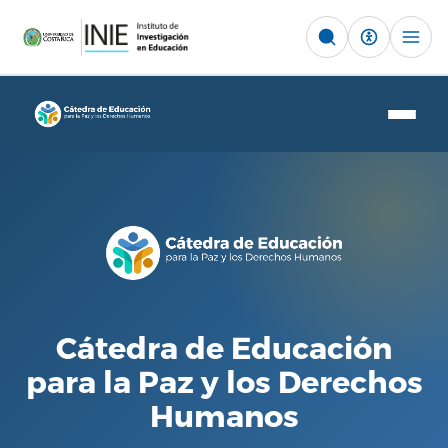
Buscar
Inicio
Origen
▾
Origen de la Cátedra
Investigación
▾
Cátedra de Educación
Ejes temáticos
Resumen
Formación
▾
para la Paz y los Derechos
Gestión académica
Publicaciones
Resumen
Equipo
Humanos
Informes
Recursos educativos