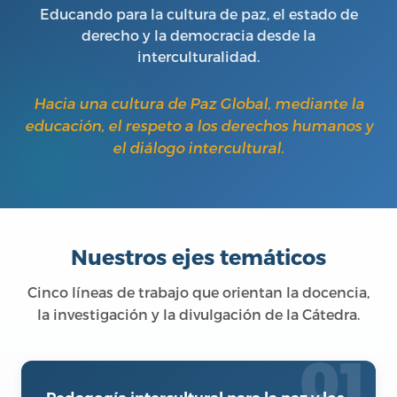
Contacto
Educando para la cultura de paz, el estado de
Proyectos
Módulos de formación
derecho y la democracia desde la
interculturalidad.
Hacia una cultura de Paz Global, mediante la
educación, el respeto a los derechos humanos y
el diálogo intercultural.
Nuestros ejes temáticos
Cinco líneas de trabajo que orientan la docencia,
la investigación y la divulgación de la Cátedra.
01